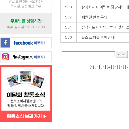
평일 오전 09시~오후6시
토요일, 공휴일은 휴무
503
삼성화재 다이렉트 담당자의 태
502
회원권 환불 문의
무료법률 상담시간
매주 월요일 10:30~12:00
501
삼성카드사에서 금액이 맞지 않는
500
웁스 쇼핑몰 피해입니다
[2]
[3]
[4]
[5]
[6]
[7
[1]