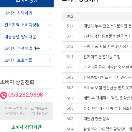
소비자상담
소비자 상담하기
번호
전북지역 소비자상담
514
대변기 누수 관련 AS 문의간 
513
2년 약정한 홍보물 반환금액 
내용증명 양식다운
512
쿠팡 반품 환불 지연(전자상거래
소비자 분쟁해결기준
511
전기매트 온열기능 고장
소비자 보호법률
510
아고다를 통해 예약한 숙박 환
509
전북특별자치도 전주시 완산구 동
소비자 상담전화
508
우체국 보험 진단금을 받지 못
063.282.9898
507
세탁 후 전체적 이염 및 옷감손
506
전주여행 패키지 예약 후 취소
상품 구입 및 서비스 이용도중
발생하는 불만, 피해접수상담
505
회원권 환불 문의
소비자 상담시간
504
삼성화재 다이렉트 담당자의 태