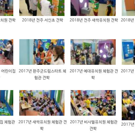
유치원 견학
2018년 전주 서신초 견학
2018년 전주 새싹유치원 견학
2018년
화 어린이집
2017년 완주군드림스타트 체
2017년 예대유치원 체험관 견
2017년
학
험관 견학
학
이집 체험관
2017년 새싹유치원 체험관 견
2017년 비사벌유치원 체험관
2017
학
견학