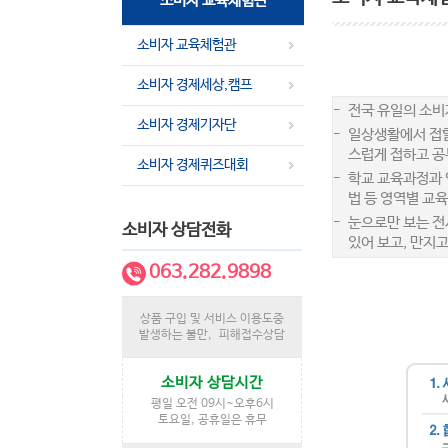
소비자 교육체험관
소비자 교육체험관
소비자 경제세상,캠프
-
전국 유일의 소비
소비자 경제기자단
-
일상생활에서 접할
스럽게 접하고 공
소비자 경제퀴즈대회
-
학교 교육과정과 
법 등 영역별 교육
-
눈으로만 보는 전
소비자 상담전화
있어 보고, 만지
063.282.9898
상품 구입 및 서비스 이용도중
발생하는 불만, 피해접수상담
소비자 상담시간
평일 오전 09시~오후6시
토요일, 공휴일은 휴무