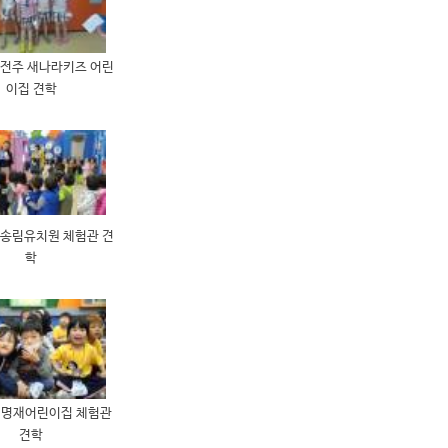
 전주 새나라키즈 어린
이집 견학
 송림유치원 체험관 견
학
년 명재어린이집 체험관
견학