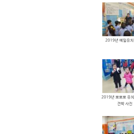
2019년 예일유치
2019년 뽀뽀뽀 유
견학 사진