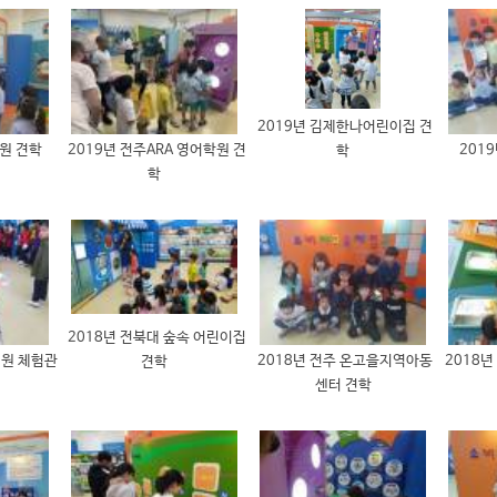
2019년 김제한나어린이집 견
원 견학
2019년 전주ARA 영어학원 견
201
학
학
2018년 전북대 숲속 어린이집
치원 체험관
2018년 전주 온고을지역아동
2018년
견학
센터 견학