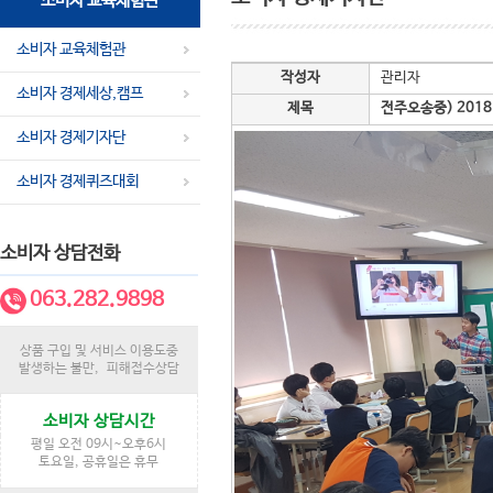
소비자 교육체험관
소비자 교육체험관
작성자
관리자
소비자 경제세상,캠프
제목
전주오송중) 201
소비자 경제기자단
소비자 경제퀴즈대회
소비자 상담전화
063.282.9898
상품 구입 및 서비스 이용도중
발생하는 불만, 피해접수상담
소비자 상담시간
평일 오전 09시~오후6시
토요일, 공휴일은 휴무