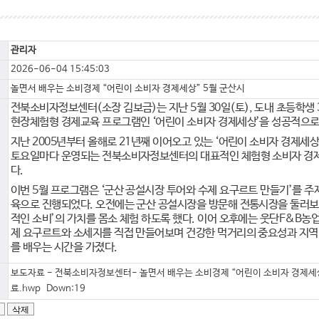
관리자
2026-06-04 15:45:03
놀면서 배우는 소비경제 “어린이 소비자 경제세상” 5월 군산시
전북소비자정보센터
(
소장 김보금
)
는 지난
5
월
30
일
(
토
),
도내 초등학생
현장체험형 경제교육 프로그램인
‘
어린이 소비자 경제세상
’
을 성공적으로
지난
2005
년부터 올해로
21
년째 이어오고 있는
‘
어린이 소비자 경제세
토요일마다 운영되는 전북소비자정보센터의 대표적인 체험형 소비자 경
다
.
이번
5
월 프로그램은
‘
군산 공설시장 투어와 수제 요구르트 만들기
’
를 주
육으로 진행되었다
.
오전에는 군산 공설시장을 방문해 전통시장을 둘러
적인 소비
’
의 가치를 몸소 체험 하도록 했다
.
이어 오후에는 웃단
F&B
농업
제 요구르트와 소세지를 직접 만들어보며 건강한 먹거리의 중요성과 지역
를 배우는 시간을 가졌다
.
보도자료 - 전북소비자정보센터- 놀면서 배우는 소비경제 “어린이 소비자 경제세
료.hwp Down:19