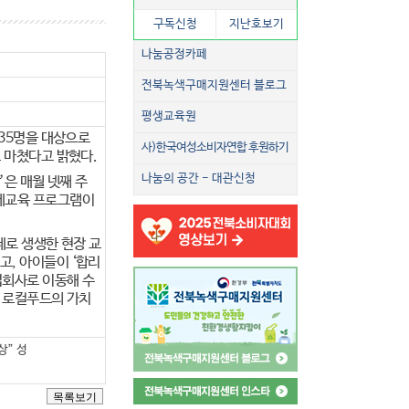
구독신청
지난호보기
나눔공정카페
전북녹색구매지원센터 블로그
평생교육원
35
명을 대상으로
사)한국여성소비자연합 후원하기
 마쳤다고 밝혔다
.
나눔의 공간 - 대관신청
상
’
은 매월 넷째 주
제교육 프로그램이
제로 생생한 현장 교
보고
,
아이들이
‘
합리
회사로 이동해 수
 로컬푸드의 가치
상” 성