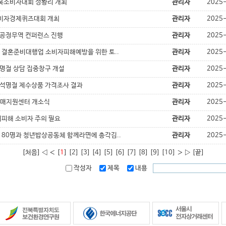
전북소비자대회 성황리 개최
관리자
2025
소비자경제퀴즈대회 개최
관리자
2025
북공정무역 컨퍼런스 진행
관리자
2025
 결혼준비대행업 소비자피해예방을 위한 토..
관리자
2025
 명절 상담 집중창구 개설
관리자
2025
추석명절 제수상품 가격조사 결과
관리자
2025
매지원센터 개소식
관리자
2025
피해 소비자 주의 필요
관리자
2025
80명과 청년밥상공동체 함께라면에 총각김..
관리자
2025
[처음] ◁ ＜ [
1
]
[2]
[3]
[4]
[5]
[6]
[7]
[8]
[9]
[10]
＞
▷
[끝]
작성자
제목
내용