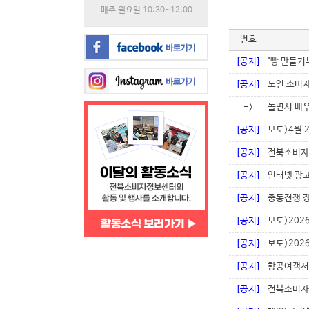
매주 월요일 10:30~12:00
번호
[공지]
"빵 만들기
[공지]
노인 소비자
->
놀면서 배우
[공지]
보도)4월 
[공지]
전북소비자
[공지]
인터넷 광
[공지]
중동전쟁 장
[공지]
보도)202
[공지]
보도)202
[공지]
항공여객서
[공지]
전북소비자