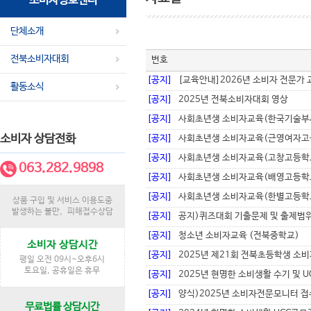
소비자정보센터
단체소개
전북소비자대회
번호
[공지]
[교육안내]2026년 소비자 전문가
활동소식
[공지]
2025년 전북소비자대회 영상
[공지]
사회초년생 소비자교육(한국기술부
소비자 상담전화
[공지]
사회초년생 소비자교육(근영여자고
[공지]
사회초년생 소비자교육(고창고등학
063.282.9898
[공지]
사회초년생 소비자교육(배영고등학
[공지]
사회초년생 소비자교육(한별고등학
상품 구입 및 서비스 이용도중
발생하는 불만, 피해접수상담
[공지]
공지)퀴즈대회 기출문제 및 출제범
[공지]
청소년 소비자교육 (전북중학교)
소비자 상담시간
[공지]
2025년 제21회 전북초등학생 소
평일 오전 09시~오후6시
토요일, 공휴일은 휴무
[공지]
2025년 현명한 소비생활 수기 및 U
[공지]
양식)2025년 소비자전문모니터 
무료법률 상담시간